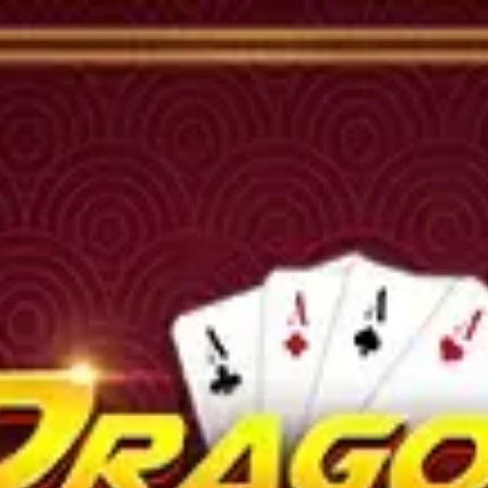
r dengan Peluang Menang Tingg
g banyak diminati oleh para pemain di Indonesia. Dikenal se
ainannya yang terbukti adil dan transparan. Dalam dunia per
nya yang solid dan kemudahan akses yang ditawarkan.
itma canggih
yang digunakan untuk mengatur permainan. De
 besar, bahkan dengan modal kecil. Peluang untuk menang t
judi online.