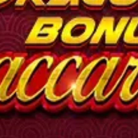
l dengan bonus dan
promo besar
yang sering kali diberikan k
gan bergabung di MAXISTOTO, Anda tidak hanya menikmati pe
istem pembayaran
yang cepat dan tanpa gangguan. MAXISTOTO
pa khawatir tentang masalah penarikan dana. Sistem anti-blo
arkan berbagai
tips dan trik
untuk pemainnya. Dengan strateg
idak hanya akan merasakan sensasi permainan yang mendebar