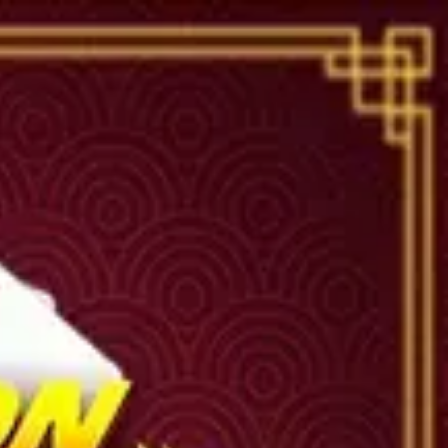
i Setiap Hari
bagai situs "gacor" (gampang menang), MAXISTOTO menawarkan
judian online yang penuh kompetisi, MAXISTOTO tetap
ngan menggunakan sistem prediksi yang tepat, MAXISTOTO
inggi setiap harinya, yang menjadi alasan mengapa situs