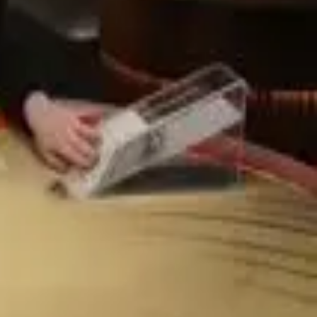
epada para pemain. Ini memberikan tambahan keuntungan
rmainan yang seru, tetapi juga mendapatkan keuntungan
 menjamin setiap transaksi berjalan lancar dan aman. Ini
kir yang terus diperbarui juga memastikan Anda bisa
i yang tepat, Anda bisa mengalahkan odds dan meraih
kan, tetapi juga peluang untuk menang lebih sering dan