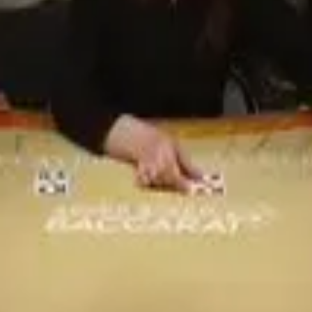
l dengan bonus dan
promo besar
yang sering kali diberikan k
gan bergabung di MAXISTOTO, Anda tidak hanya menikmati pe
istem pembayaran
yang cepat dan tanpa gangguan. MAXISTOTO
pa khawatir tentang masalah penarikan dana. Sistem anti-blo
arkan berbagai
tips dan trik
untuk pemainnya. Dengan strateg
idak hanya akan merasakan sensasi permainan yang mendebar