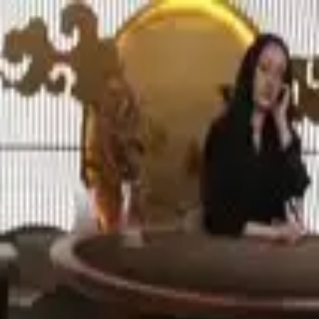
i Setiap Hari
bagai situs "gacor" (gampang menang), MAXISTOTO menawarkan
judian online yang penuh kompetisi, MAXISTOTO tetap
ngan menggunakan sistem prediksi yang tepat, MAXISTOTO
inggi setiap harinya, yang menjadi alasan mengapa situs