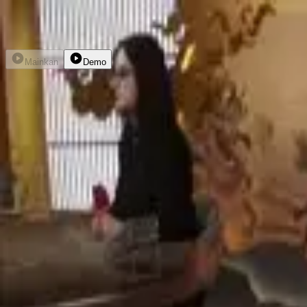
Daftar
Masuk
Mainkan
Demo
Super Speed Baccarat A
evolutiongaming
kembali
MAXISTOTO Situs Rahasia Gaco
MAXISTOTO
adalah salah satu situs judi online yang palin
peluang menang yang tinggi setiap hari, berkat sistem perm
menjadi pilihan utama bagi banyak pemain karena reputasi
Apa yang membuat MAXISTOTO begitu menarik adalah
algor
memberi kesempatan kepada pemain untuk meraih kemenangan
ini terus berkembang dan menjadi pilihan utama bagi para pen