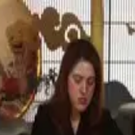
r dengan Peluang Menang Tingg
g banyak diminati oleh para pemain di Indonesia. Dikenal se
ainannya yang terbukti adil dan transparan. Dalam dunia per
nya yang solid dan kemudahan akses yang ditawarkan.
itma canggih
yang digunakan untuk mengatur permainan. De
 besar, bahkan dengan modal kecil. Peluang untuk menang t
judi online.