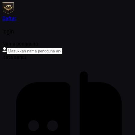
Daftar
login
Nama pengguna
Kata sandi