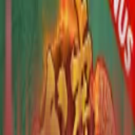
32 Cards
Queen Maker
Toon Crash
Queen Maker
Sicbo
Queen Maker
Jogo De Bozo
Queen Maker
Cards Hi Lo
Queen Maker
Ladder Game
Queen Maker
Plinko
Queen Maker
Egyptian Mines
Queen Maker
Dota Hi-Lo
Queen Maker
Iron Dome
Queen Maker
Jackpot Jump
Queen Maker
Tai Xiu
Queen Maker
Dice Duet
Queen Maker
Fruit Roulette
Queen Maker
Monkey King Roulette
Queen Maker
KM Pok Deng
Queen Maker
Penguin Panic
Queen Maker
KM Virtual Greyhound Racing
Queen Maker
7 Up 7 Down
Queen Maker
Colour Game
Queen Maker
KM Virtual Animal Race
Queen Maker