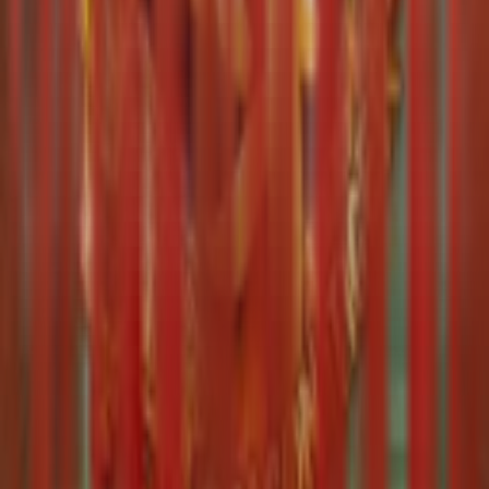
berkat sistem permainannya yang terbukti adil dan
transparan. Dalam dunia perjudian online yang penuh
kompetisi, MAXISTOTO tetap menjadi pilihan utama bagi
banyak pemain karena reputasinya yang solid dan
kemudahan akses yang ditawarkan.
Apa yang membuat MAXISTOTO begitu menarik adalah
algoritma canggih
yang digunakan untuk mengatur
permainan. Dengan menggunakan sistem prediksi yang
tepat, MAXISTOTO memberi kesempatan kepada pemain
untuk meraih kemenangan besar, bahkan dengan modal
kecil. Peluang untuk menang tinggi setiap harinya, yang
menjadi alasan mengapa situs ini terus berkembang dan
menjadi pilihan utama bagi para penjudi online.
Selain peluang menang yang tinggi, MAXISTOTO juga
dikenal dengan bonus dan
promo besar
yang sering kali
diberikan kepada para pemain. Ini memberikan tambahan
keuntungan yang signifikan bagi pemain baru maupun