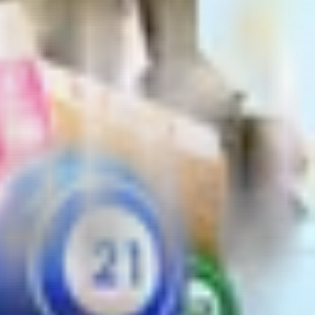
epada para pemain. Ini memberikan tambahan keuntungan
rmainan yang seru, tetapi juga mendapatkan keuntungan
 menjamin setiap transaksi berjalan lancar dan aman. Ini
kir yang terus diperbarui juga memastikan Anda bisa
i yang tepat, Anda bisa mengalahkan odds dan meraih
kan, tetapi juga peluang untuk menang lebih sering dan