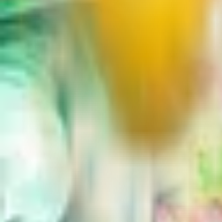
Selain peluang menang yang tinggi, MAXISTOTO juga dikena
yang signifikan bagi pemain baru maupun pemain lama. Den
dari bonus-bonus menarik yang ditawarkan setiap hari.
Situs ini memiliki tingkat transparansi yang tinggi, dengan
s
memberi rasa aman bagi para pemain yang ingin bermain tan
mengakses situs ini kapan saja tanpa kendala.
Untuk memaksimalkan peluang menang, MAXISTOTO menaw
kemenangan besar. Dengan bergabung di MAXISTOTO, Anda t
dengan cara yang lebih mudah.
Lihat Semua
home