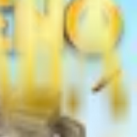
i Setiap Hari
bagai situs "gacor" (gampang menang), MAXISTOTO menawarkan
judian online yang penuh kompetisi, MAXISTOTO tetap
ngan menggunakan sistem prediksi yang tepat, MAXISTOTO
inggi setiap harinya, yang menjadi alasan mengapa situs