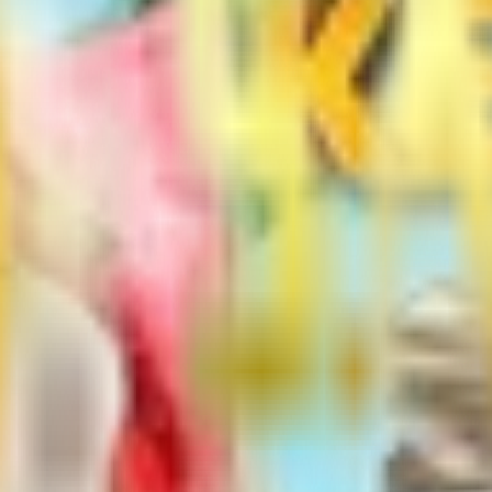
r dengan Peluang Menang Tingg
g banyak diminati oleh para pemain di Indonesia. Dikenal se
ainannya yang terbukti adil dan transparan. Dalam dunia per
nya yang solid dan kemudahan akses yang ditawarkan.
itma canggih
yang digunakan untuk mengatur permainan. De
 besar, bahkan dengan modal kecil. Peluang untuk menang t
judi online.