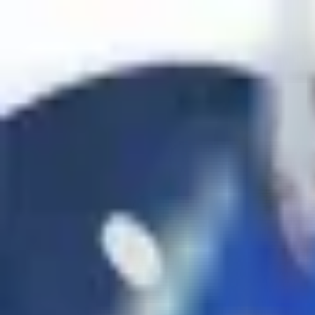
Daftar
Masuk
casino
Cari Permainan
plinko+
crazy time
fire in the hole 3
all stars - world cup 2026
clash of clans super rich
crash game
for you
slot
live casino
4
arcade
fishing
2603
635
104
21
Provider :
SBOBET
Filter :
TERKENAL
SpeedBaccarat
SBOBET