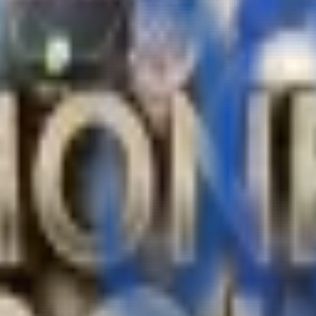
g banyak diminati oleh para pemain di Indonesia. Dikenal se
ainannya yang terbukti adil dan transparan. Dalam dunia per
nya yang solid dan kemudahan akses yang ditawarkan.
itma canggih
yang digunakan untuk mengatur permainan. De
 besar, bahkan dengan modal kecil. Peluang untuk menang t
judi online.
l dengan bonus dan
promo besar
yang sering kali diberikan k
gan bergabung di MAXISTOTO, Anda tidak hanya menikmati pe
istem pembayaran
yang cepat dan tanpa gangguan. MAXISTOTO
pa khawatir tentang masalah penarikan dana. Sistem anti-blo