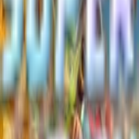
Clash of Clans SUPER RICH
SUPER RICH
2
/
2
Game
Page
1
of
1
MAXISTOTO Situs Rahasia
Gacor dengan Peluang
Menang Tinggi Setiap Hari
MAXISTOTO
adalah salah satu situs judi online yang paling
banyak diminati oleh para pemain di Indonesia. Dikenal
sebagai situs "gacor" (gampang menang), MAXISTOTO
menawarkan peluang menang yang tinggi setiap hari,
berkat sistem permainannya yang terbukti adil dan
transparan. Dalam dunia perjudian online yang penuh