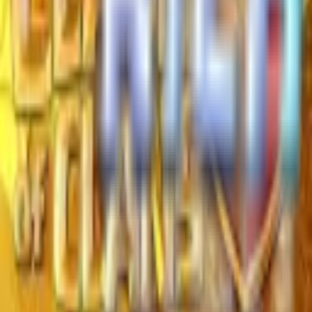
hanya menikmati permainan yang seru, tetapi juga
mendapatkan keuntungan dari bonus-bonus menarik yang
ditawarkan setiap hari.
Situs ini memiliki tingkat transparansi yang tinggi, dengan
sistem pembayaran
yang cepat dan tanpa gangguan.
MAXISTOTO menjamin setiap transaksi berjalan lancar dan
aman. Ini memberi rasa aman bagi para pemain yang ingin
bermain tanpa khawatir tentang masalah penarikan dana.
Sistem anti-blokir yang terus diperbarui juga memastikan
Anda bisa mengakses situs ini kapan saja tanpa kendala.
Untuk memaksimalkan peluang menang, MAXISTOTO
menawarkan berbagai
tips dan trik
untuk pemainnya.
Dengan strategi yang tepat, Anda bisa mengalahkan odds
dan meraih kemenangan besar. Dengan bergabung di
MAXISTOTO, Anda tidak hanya akan merasakan sensasi
permainan yang mendebarkan, tetapi juga peluang untuk
menang lebih sering dan dengan cara yang lebih mudah.