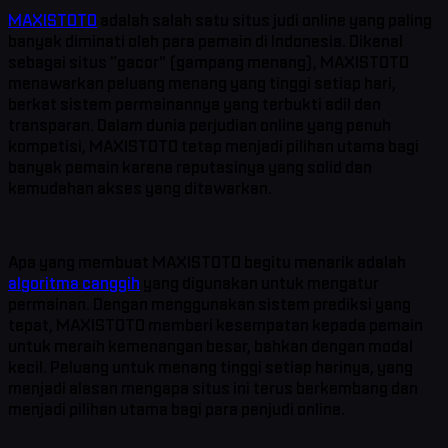
MAXISTOTO
adalah salah satu situs judi online yang paling
banyak diminati oleh para pemain di Indonesia. Dikenal
sebagai situs "gacor" (gampang menang), MAXISTOTO
menawarkan peluang menang yang tinggi setiap hari,
berkat sistem permainannya yang terbukti adil dan
transparan. Dalam dunia perjudian online yang penuh
kompetisi, MAXISTOTO tetap menjadi pilihan utama bagi
banyak pemain karena reputasinya yang solid dan
kemudahan akses yang ditawarkan.
Apa yang membuat MAXISTOTO begitu menarik adalah
algoritma canggih
yang digunakan untuk mengatur
permainan. Dengan menggunakan sistem prediksi yang
tepat, MAXISTOTO memberi kesempatan kepada pemain
untuk meraih kemenangan besar, bahkan dengan modal
kecil. Peluang untuk menang tinggi setiap harinya, yang
menjadi alasan mengapa situs ini terus berkembang dan
menjadi pilihan utama bagi para penjudi online.