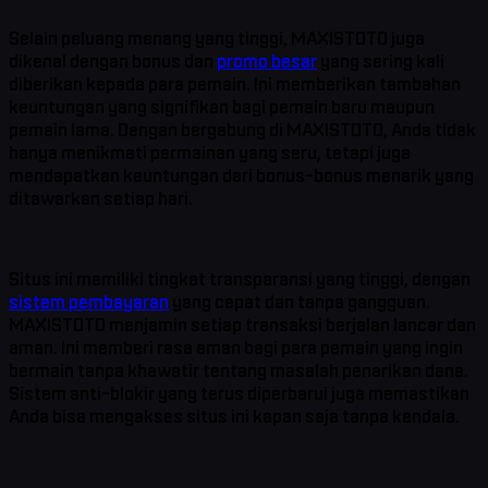
Selain peluang menang yang tinggi, MAXISTOTO juga
dikenal dengan bonus dan
promo besar
yang sering kali
diberikan kepada para pemain. Ini memberikan tambahan
keuntungan yang signifikan bagi pemain baru maupun
pemain lama. Dengan bergabung di MAXISTOTO, Anda tidak
hanya menikmati permainan yang seru, tetapi juga
mendapatkan keuntungan dari bonus-bonus menarik yang
ditawarkan setiap hari.
Situs ini memiliki tingkat transparansi yang tinggi, dengan
sistem pembayaran
yang cepat dan tanpa gangguan.
MAXISTOTO menjamin setiap transaksi berjalan lancar dan
aman. Ini memberi rasa aman bagi para pemain yang ingin
bermain tanpa khawatir tentang masalah penarikan dana.
Sistem anti-blokir yang terus diperbarui juga memastikan
Anda bisa mengakses situs ini kapan saja tanpa kendala.