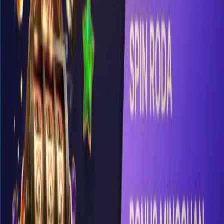
• Jackpot Rp 10,000,000
🟢 Syarat Dapat Kode SPIN:
✅ Melakukan Deposit minimal dengan total 200,000 dalam
kurun waktu 1 Minggu
✅ Minimal deposit dilakukan di 2 hari berbeda
✅ Aktif bermain di game apa pun
✅ Klaim kode ke WA Admin setiap hari Senin
📲 FORMAT KLAIM:
CLAIM RODA BONUS – [ID USER] – [Tanggal Deposit]
🔁 Contoh: CLAIM RODA BONUS – LXTOTO88 – 2, 4, 6 Juni