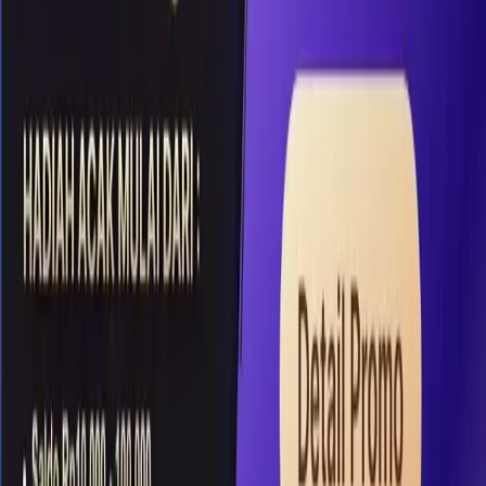
algoritma canggih
yang digunakan untuk mengatur
permainan. Dengan menggunakan sistem prediksi yang
tepat, MAXISTOTO memberi kesempatan kepada pemain
untuk meraih kemenangan besar, bahkan dengan modal
kecil. Peluang untuk menang tinggi setiap harinya, yang
menjadi alasan mengapa situs ini terus berkembang dan
menjadi pilihan utama bagi para penjudi online.
Selain peluang menang yang tinggi, MAXISTOTO juga
dikenal dengan bonus dan
promo besar
yang sering kali
diberikan kepada para pemain. Ini memberikan tambahan
keuntungan yang signifikan bagi pemain baru maupun
pemain lama. Dengan bergabung di MAXISTOTO, Anda tidak
hanya menikmati permainan yang seru, tetapi juga
mendapatkan keuntungan dari bonus-bonus menarik yang
ditawarkan setiap hari.
Situs ini memiliki tingkat transparansi yang tinggi, dengan