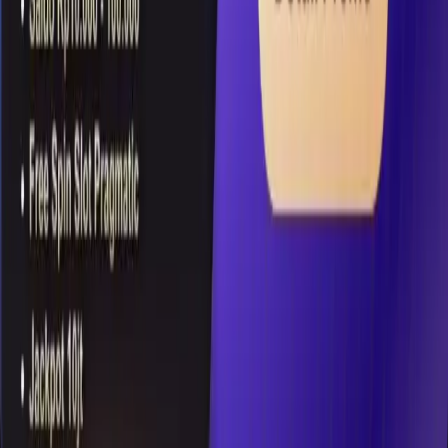
sistem pembayaran
yang cepat dan tanpa gangguan.
MAXISTOTO menjamin setiap transaksi berjalan lancar dan
aman. Ini memberi rasa aman bagi para pemain yang ingin
bermain tanpa khawatir tentang masalah penarikan dana.
Sistem anti-blokir yang terus diperbarui juga memastikan
Anda bisa mengakses situs ini kapan saja tanpa kendala.
Untuk memaksimalkan peluang menang, MAXISTOTO
menawarkan berbagai
tips dan trik
untuk pemainnya.
Dengan strategi yang tepat, Anda bisa mengalahkan odds
dan meraih kemenangan besar. Dengan bergabung di
MAXISTOTO, Anda tidak hanya akan merasakan sensasi
permainan yang mendebarkan, tetapi juga peluang untuk
menang lebih sering dan dengan cara yang lebih mudah.
Lihat Semua
home