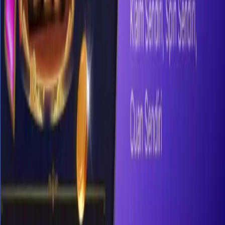
MAXISTOTO Situs Rahasia
Gacor dengan Peluang
Menang Tinggi Setiap Hari
MAXISTOTO
adalah salah satu situs judi online yang paling
banyak diminati oleh para pemain di Indonesia. Dikenal
sebagai situs "gacor" (gampang menang), MAXISTOTO
menawarkan peluang menang yang tinggi setiap hari,
berkat sistem permainannya yang terbukti adil dan
transparan. Dalam dunia perjudian online yang penuh
kompetisi, MAXISTOTO tetap menjadi pilihan utama bagi
banyak pemain karena reputasinya yang solid dan
kemudahan akses yang ditawarkan.
Apa yang membuat MAXISTOTO begitu menarik adalah