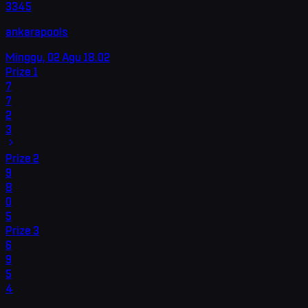
3345
ankarapools
Minggu, 02 Agu
18.02
Prize
1
7
7
2
3
Prize
2
9
8
0
5
Prize
3
6
9
5
4