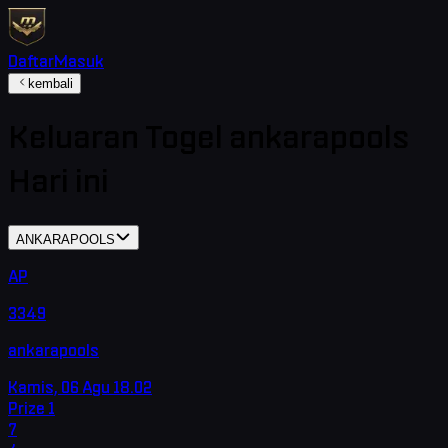
Daftar
Masuk
kembali
Keluaran Togel
ankarapools
Hari ini
ANKARAPOOLS
AP
3349
ankarapools
Kamis, 06 Agu
18.02
Prize
1
7