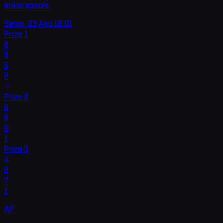
ankarapools
Senin, 03 Agu
18.01
Prize
1
2
9
5
2
Prize
2
6
9
8
1
Prize
3
4
0
7
1
AP