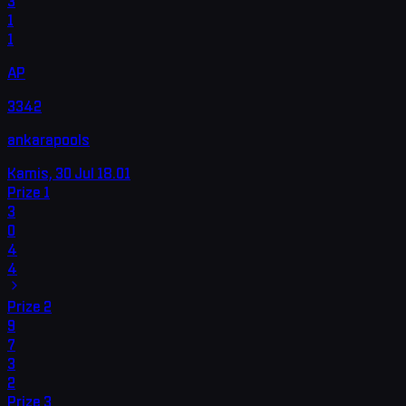
3
1
1
AP
3342
ankarapools
Kamis, 30 Jul
18.01
Prize
1
3
0
4
4
Prize
2
9
7
3
2
Prize
3