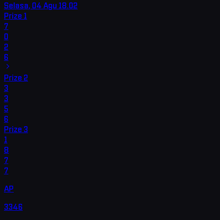
Selasa, 04 Agu
18.02
Prize
1
7
0
2
6
Prize
2
3
3
5
6
Prize
3
1
8
7
7
AP
3346