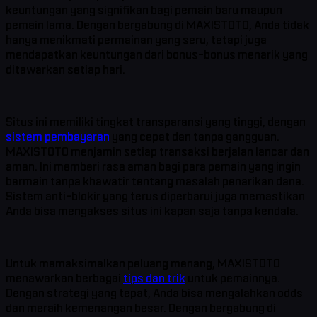
keuntungan yang signifikan bagi pemain baru maupun
pemain lama. Dengan bergabung di MAXISTOTO, Anda tidak
hanya menikmati permainan yang seru, tetapi juga
mendapatkan keuntungan dari bonus-bonus menarik yang
ditawarkan setiap hari.
Situs ini memiliki tingkat transparansi yang tinggi, dengan
sistem pembayaran
yang cepat dan tanpa gangguan.
MAXISTOTO menjamin setiap transaksi berjalan lancar dan
aman. Ini memberi rasa aman bagi para pemain yang ingin
bermain tanpa khawatir tentang masalah penarikan dana.
Sistem anti-blokir yang terus diperbarui juga memastikan
Anda bisa mengakses situs ini kapan saja tanpa kendala.
Untuk memaksimalkan peluang menang, MAXISTOTO
menawarkan berbagai
tips dan trik
untuk pemainnya.
Dengan strategi yang tepat, Anda bisa mengalahkan odds
dan meraih kemenangan besar. Dengan bergabung di