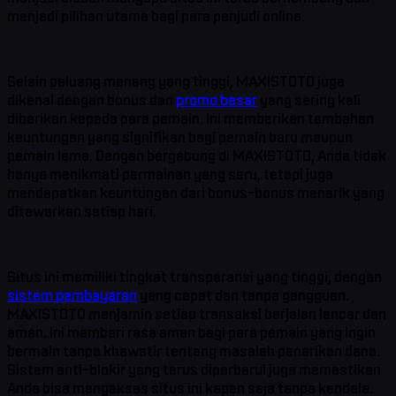
menjadi pilihan utama bagi para penjudi online.
Selain peluang menang yang tinggi, MAXISTOTO juga
dikenal dengan bonus dan
promo besar
yang sering kali
diberikan kepada para pemain. Ini memberikan tambahan
keuntungan yang signifikan bagi pemain baru maupun
pemain lama. Dengan bergabung di MAXISTOTO, Anda tidak
hanya menikmati permainan yang seru, tetapi juga
mendapatkan keuntungan dari bonus-bonus menarik yang
ditawarkan setiap hari.
Situs ini memiliki tingkat transparansi yang tinggi, dengan
sistem pembayaran
yang cepat dan tanpa gangguan.
MAXISTOTO menjamin setiap transaksi berjalan lancar dan
aman. Ini memberi rasa aman bagi para pemain yang ingin
bermain tanpa khawatir tentang masalah penarikan dana.
Sistem anti-blokir yang terus diperbarui juga memastikan
Anda bisa mengakses situs ini kapan saja tanpa kendala.