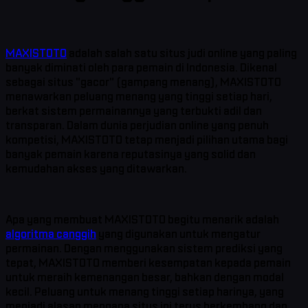
MAXISTOTO
adalah salah satu situs judi online yang paling
banyak diminati oleh para pemain di Indonesia. Dikenal
sebagai situs "gacor" (gampang menang), MAXISTOTO
menawarkan peluang menang yang tinggi setiap hari,
berkat sistem permainannya yang terbukti adil dan
transparan. Dalam dunia perjudian online yang penuh
kompetisi, MAXISTOTO tetap menjadi pilihan utama bagi
banyak pemain karena reputasinya yang solid dan
kemudahan akses yang ditawarkan.
Apa yang membuat MAXISTOTO begitu menarik adalah
algoritma canggih
yang digunakan untuk mengatur
permainan. Dengan menggunakan sistem prediksi yang
tepat, MAXISTOTO memberi kesempatan kepada pemain
untuk meraih kemenangan besar, bahkan dengan modal
kecil. Peluang untuk menang tinggi setiap harinya, yang
menjadi alasan mengapa situs ini terus berkembang dan