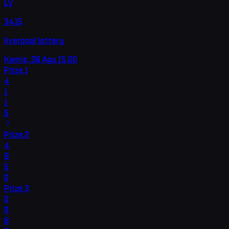
LV
3415
liverpool lottery
Kamis, 06 Agu
15.00
Prize
1
4
1
1
5
Prize
2
4
8
5
0
Prize
3
0
9
8