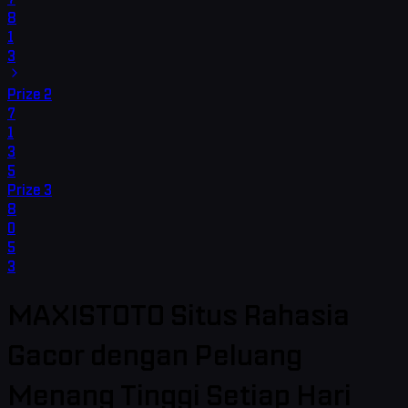
8
1
3
Prize
2
7
1
3
5
Prize
3
8
0
5
3
MAXISTOTO Situs Rahasia
Gacor dengan Peluang
Menang Tinggi Setiap Hari