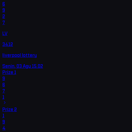
6
9
2
7
LV
3412
liverpool lottery
Senin, 03 Agu
15.02
Prize
1
9
6
7
1
Prize
2
1
9
4