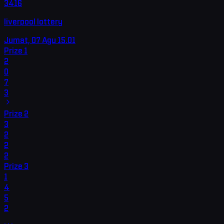
3416
liverpool lottery
Jumat, 07 Agu
15.01
Prize
1
2
0
7
3
Prize
2
3
2
2
2
Prize
3
1
4
5
2