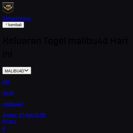
Daftar
Masuk
kembali
Keluaran Togel
malibu4d
Hari
ini
MALIBU4D
MD
3416
malibu4d
Jumat, 07 Agu
16.00
Prize
1
4