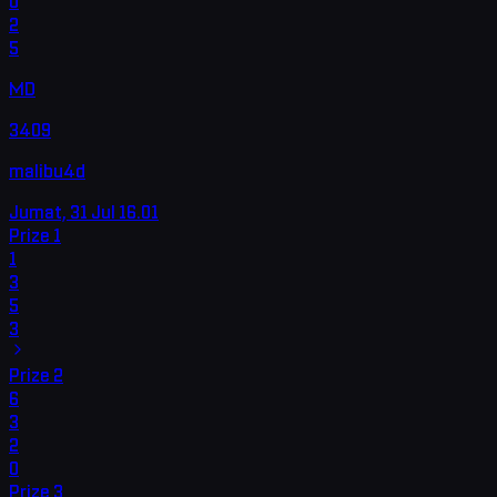
0
2
5
MD
3409
malibu4d
Jumat, 31 Jul
16.01
Prize
1
1
3
5
3
Prize
2
6
3
2
0
Prize
3