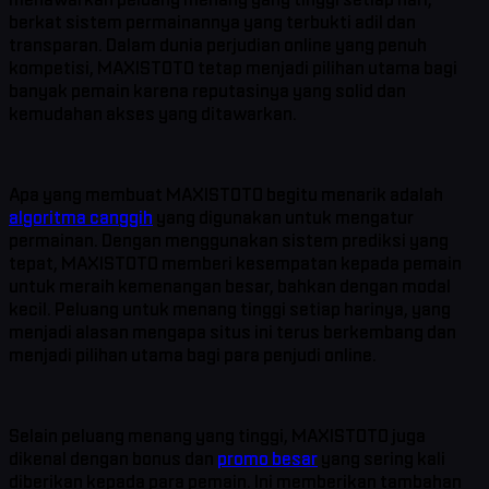
berkat sistem permainannya yang terbukti adil dan
transparan. Dalam dunia perjudian online yang penuh
kompetisi, MAXISTOTO tetap menjadi pilihan utama bagi
banyak pemain karena reputasinya yang solid dan
kemudahan akses yang ditawarkan.
Apa yang membuat MAXISTOTO begitu menarik adalah
algoritma canggih
yang digunakan untuk mengatur
permainan. Dengan menggunakan sistem prediksi yang
tepat, MAXISTOTO memberi kesempatan kepada pemain
untuk meraih kemenangan besar, bahkan dengan modal
kecil. Peluang untuk menang tinggi setiap harinya, yang
menjadi alasan mengapa situs ini terus berkembang dan
menjadi pilihan utama bagi para penjudi online.
Selain peluang menang yang tinggi, MAXISTOTO juga
dikenal dengan bonus dan
promo besar
yang sering kali
diberikan kepada para pemain. Ini memberikan tambahan