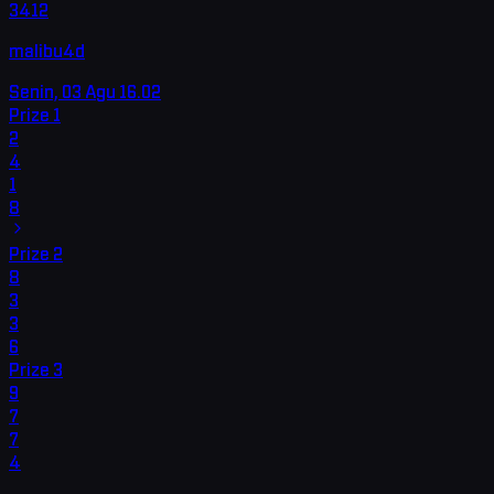
3412
malibu4d
Senin, 03 Agu
16.02
Prize
1
2
4
1
8
Prize
2
8
3
3
6
Prize
3
9
7
7
4