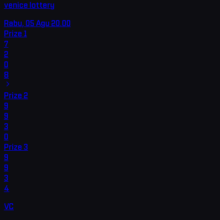
venice lottery
Rabu, 05 Agu
20.00
Prize
1
7
2
0
8
Prize
2
9
9
3
0
Prize
3
9
9
3
4
VC