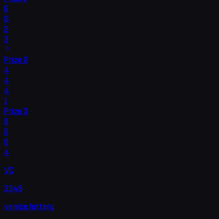
6
8
2
3
Prize
2
4
4
4
1
Prize
3
9
2
0
4
VC
3349
venice lottery