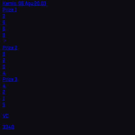
Kamis, 06 Agu
20.03
Prize
1
2
6
6
9
Prize
2
9
2
0
4
Prize
3
4
2
1
5
VC
3348