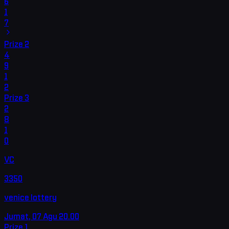
6
1
7
Prize
2
4
9
1
2
Prize
3
2
8
1
0
VC
3350
venice lottery
Jumat, 07 Agu
20.00
Prize
1