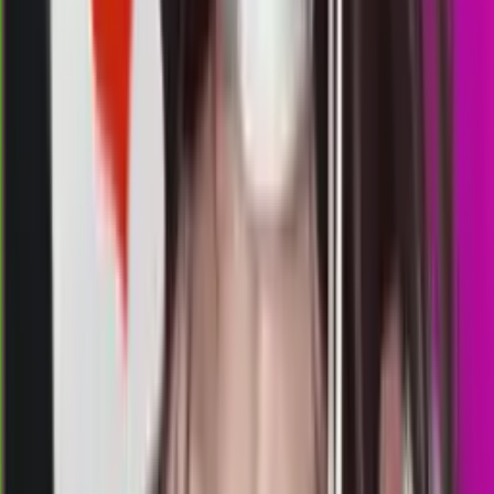
Buka
14.00
13.30
8
0
8
2
CG
3352
chiangmai lottery
Minggu, 09 Agu
Buka
13.00