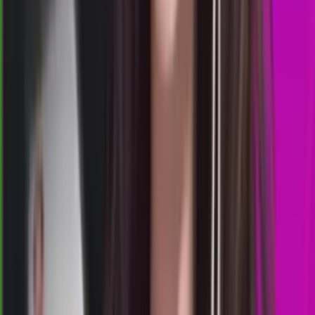
9
7
1
LV
3418
liverpool lottery
Minggu, 09 Agu
Buka
15.00
14.45
0
1
7
4