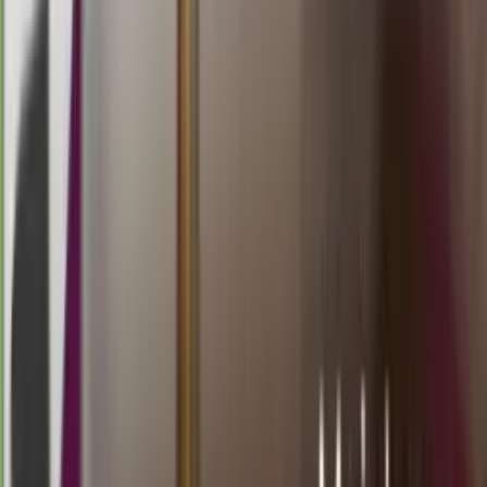
03.45
5
8
4
3
XM
3418
xiamen lottery
Minggu, 09 Agu
Buka
02.00
01.50
7