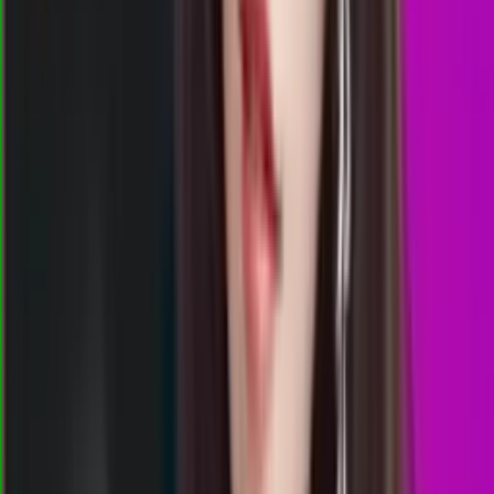
17.00
16.50
5
9
8
0
MD
3418
malibu4d
Minggu, 09 Agu
Buka
16.00