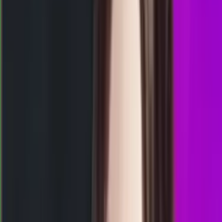
00.00
23.50
1
8
6
2
VC
3352
venice lottery
Minggu, 09 Agu
Buka
20.00