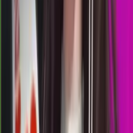
WN
2719
winchester lottery
Minggu, 09 Agu
Buka
14.00
13.50
9
4
0
5
SDL
662