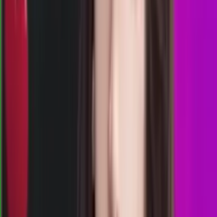
3352
ankarapools
Minggu, 09 Agu
Buka
18.00
17.50
9
1
4
7
NY
2292
newyork 4d