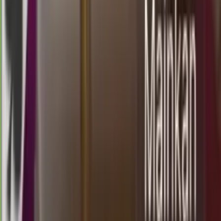
6
0
5
HKL
661
hongkong lotto
Sabtu, 08 Agu
Buka
23.00
22.45
5
9
1
7