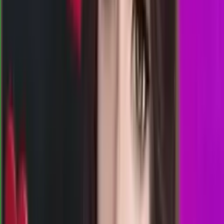
1
MG
1385
magnum4d
Minggu, 09 Agu
Buka
18.45
17.55
4
0
0
5
AP