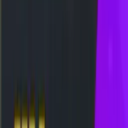
- SUPER RICH
LUCKYSPIN!! RODA BONUS
N
BONUS KHUSUS APK
BONUS DEPOSIT HARIAN –
SHBACK LIVEGAME
PECIAL KEMERDEKAAN
LOMBA HARIAN 3D-
E SPIN 17✘ SPESIAL PRAGMATIC
CASHBACK
- SUPER RICH
LUCKYSPIN!! RODA BONUS
N
BONUS KHUSUS APK
BONUS DEPOSIT HARIAN –
SHBACK LIVEGAME
Daftar
Login
Daftar