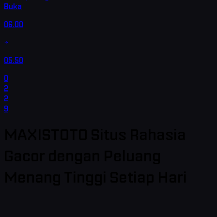
Buka
06.00
05.50
0
2
2
9
MAXISTOTO Situs Rahasia
Gacor dengan Peluang
Menang Tinggi Setiap Hari