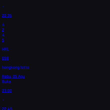
22.35
4
2
4
5
HKL
658
hongkong lotto
Rabu, 05 Agu
Buka
23.00
22.45