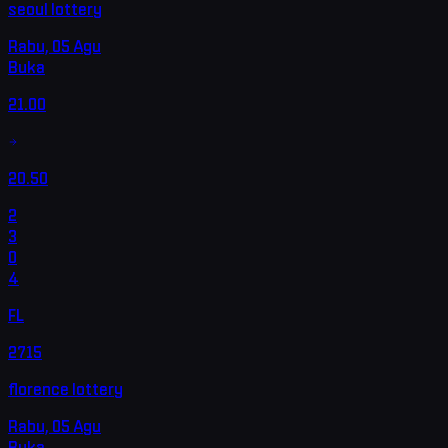
seoul lottery
Rabu, 05 Agu
Buka
21.00
20.50
2
3
0
4
FL
2715
florence lottery
Rabu, 05 Agu
Buka